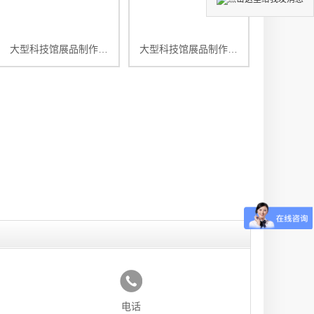
大型科技馆展品制作哪家好
大型科技馆展品制作有哪些
电话