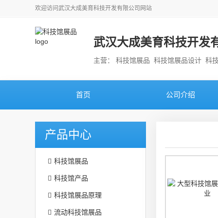
欢迎访问
武汉大成美育科技开发有限公司
网站
武汉大成美育科技开发
主营： 科技馆展品 科技馆展品设计 科
首页
公司介绍
产品中心
科技馆展品
科技馆产品
科技馆展品原理
流动科技馆展品