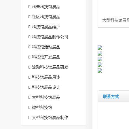
科普科技馆展品
社区科技馆展品
科技馆展品维护
科技馆展品制作公司
科技馆活动展品
科技馆开发展品
流动科技馆展品研发
科技馆展品用途
科技馆展品设计
联系方式
大型科技馆展品
微型科技馆
大型科技馆展品制作