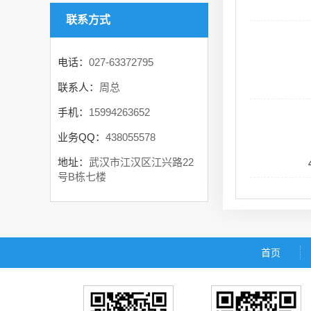
联系方式
电话：
027-63372795
联系人：
周总
手机：
15994263652
业务QQ：
438055578
地址：
武汉市江汉区江兴路22
号B栋七楼
首页