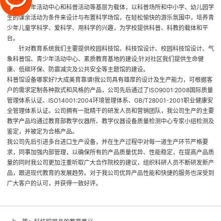
园、青少年活动中心和科普活动等基层为载体，以科普场所和中小学、幼儿园学
生的课余活动为条件来设计与布置科学场馆，在轻松愉快的游乐氛围中，培养青
少年儿童学科学、爱科学、用科学的兴趣，为学校提供科普、科教的载体和平
台。
针对教育系统我们主要提供校园科技馆、科技馆设计、校园科技馆设计、气
象科普馆、青少年活动中心、素质教育基地的建设;针对社区我们提供生命健
康、低碳环保、防震减灾及公共安全等主题馆的建设。
科普馆设备哪家好?大成美育靠谱!我公司具有雄厚的设计及生产能力，可根据客
户的需求定制各种款式和风格的产品，公司先后通过了ISO9001:2008国际质量
管理体系认证、ISO14001:2004环境管理体系、GB/T28001-2001职业健康安
全管理体系认证。公司拥有一批精干的研发人员和营销团队，我公司生产的主要
教学产品均通过教育部教学仪器所、教学仪器设备质量检测中心专家小组检测及
鉴定，并被定为合格产品。
我公司先后引进多台进口生产设备，并在生产过程中对每一道生产环节严格要
求，同事加强内部管理，以确保所有的产品质量优异、性能稳定，在提高产品质
量的同时我公司更加注重听取广大合作院校的建议，组织科研人员不断研发新产
品，跟进现代教育的发展趋势。对于我公司优异产品性能和快捷的服务也深受到
广大客户的认可，并获得一致好评。