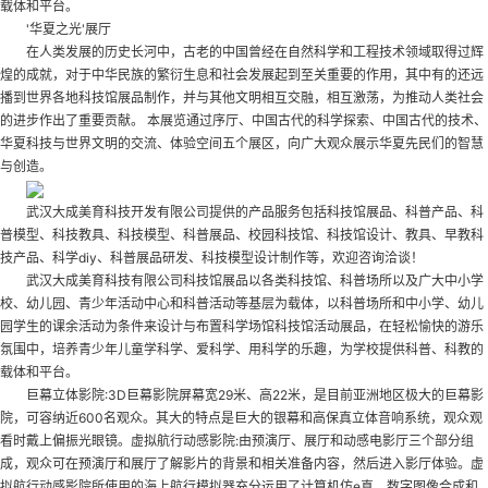
载体和平台。
'华夏之光'展厅
在人类发展的历史长河中，古老的中国曾经在自然科学和工程技术领域取得过辉
煌的成就，对于中华民族的繁衍生息和社会发展起到至关重要的作用，其中有的还远
播到世界各地
科技馆展品制作
，并与其他文明相互交融，相互激荡，为推动人类社会
的进步作出了重要贡献。 本展览通过序厅、中国古代的科学探索、中国古代的技术、
华夏科技与世界文明的交流、体验空间五个展区，向广大观众展示华夏先民们的智慧
与创造。
武汉大成美育科技开发有限公司提供的产品服务包括科技馆展品、科普产品、科
普模型、科技教具、科技模型、科普展品、校园科技馆、科技馆设计、教具、早教科
技产品、科学diy、科普展品研发、科技模型设计制作等，欢迎咨询洽谈！
武汉大成美育科技有限公司科技馆展品以各类科技馆、科普场所以及广大中小学
校、幼儿园、青少年活动中心和科普活动等基层为载体，以科普场所和中小学、幼儿
园学生的课余活动为条件来设计与布置科学场馆
科技馆活动展品
，在轻松愉快的游乐
氛围中，培养青少年儿童学科学、爱科学、用科学的乐趣，为学校提供科普、科教的
载体和平台。
巨幕立体影院:3D巨幕影院屏幕宽29米、高22米，是目前亚洲地区极大的巨幕影
院，可容纳近600名观众。其大的特点是巨大的银幕和高保真立体音响系统，观众观
看时戴上偏振光眼镜。虚拟航行动感影院:由预演厅、展厅和动感电影厅三个部分组
成，观众可在预演厅和展厅了解影片的背景和相关准备内容，然后进入影厅体验。虚
拟航行动感影院所使用的海上航行模拟器充分运用了计算机仿e真、数字图像合成和