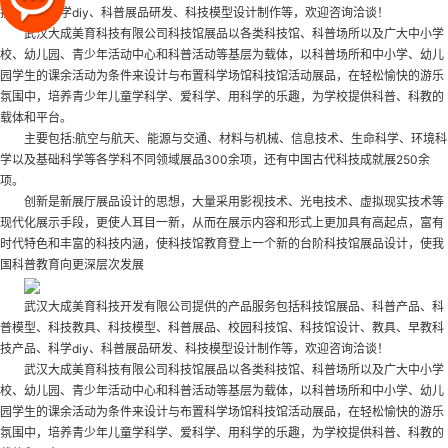
技产品、科学diy、科普展品研发、科技模型设计制作等，欢迎咨询洽谈！
武汉大成美育科技有限公司科技馆展品以各类科技馆、科普场所以及广大中小学
校、幼儿园、青少年活动中心和科普活动等基层为载体，以科普场所和中小学、幼儿
园学生的课余活动为条件来设计与布置科学场馆
科技馆活动展品
，在轻松愉快的游乐
氛围中，培养青少年儿童学科学、爱科学、用科学的乐趣，为学校提供科普、科教的
载体和平台。
主要包括:航空与航天、能源与交通、材料与机械、信息技术、生命科学、环境科
学以及基础科学等各学科不同领域展品300余项，还有中国古代科技成就展250余
项。
创新是新展厅展品设计的思想，大量采用影视技术、光电技术、虚拟现实技术等
现代化展示手段，更使人耳目一新，从而在展示内容和形式上更加具有高起点，富有
时代特色和丰富的科技内涵，使科技馆教育登上一个新的台阶
科技馆展品设计
，使我
国科普教育向更深层次发展
武汉大成美育科技开发有限公司提供的产品服务包括科技馆展品、科普产品、科
普模型、科技教具、科技模型、科普展品、校园科技馆、科技馆设计、教具、早教科
技产品、科学diy、科普展品研发、科技模型设计制作等，欢迎咨询洽谈！
武汉大成美育科技有限公司科技馆展品以各类科技馆、科普场所以及广大中小学
校、幼儿园、青少年活动中心和科普活动等基层为载体，以科普场所和中小学、幼儿
园学生的课余活动为条件来设计与布置科学场馆
科技馆活动展品
，在轻松愉快的游乐
氛围中，培养青少年儿童学科学、爱科学、用科学的乐趣，为学校提供科普、科教的