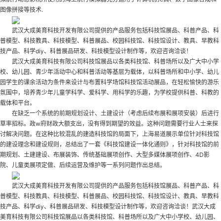
图像拼接等技术.
武汉大成美育科技开发有限公司提供的产品服务包括科技馆展品、科普产品、科
普模型、科技教具、科技模型、科普展品、校园科技馆、科技馆设计、教具、早教科
技产品、科学diy、科普展品研发、科技模型设计制作等，欢迎咨询洽谈！
武汉大成美育科技有限公司科技馆展品以各类科技馆、科普场所以及广大中小学
校、幼儿园、青少年活动中心和科普活动等基层为载体，以科普场所和中小学、幼儿
园学生的课余活动为条件来设计与布置科学场馆
科技馆活动展品
，在轻松愉快的游乐
氛围中，培养青少年儿童学科学、爱科学、用科学的乐趣，为学校提供科普、科教的
载体和平台。
在缺乏一个系统的前期规划设计、土建设计（考虑后续布展和展项安装）后进行
草率招标。政w府财政大额支出，没有得到期望的效益。这种问题需要行业人士来探
讨解决问题。在这种比较混乱的建造科技馆的局面下，上海易道展示单位针对科技馆
的建设理念和建设规则，总结出了一套《科技馆建设一体化通则》，针对科技馆的前
期规划、土建建设、布展装饰、传统基础展项创作、大型多媒体展项创作、4D影
院、儿童类展项定做、后续运营及维护等一系列问题作出总结。
武汉大成美育科技开发有限公司提供的产品服务包括科技馆展品、科普产品、科
普模型、科技教具、科技模型、科普展品、校园科技馆、科技馆设计、教具、早教科
技产品、科学diy、科普展品研发、科技模型设计制作等，欢迎咨询洽谈！武汉大成
美育科技有限公司科技馆展品以各类科技馆、科普场所以及广大中小学校、幼儿园、