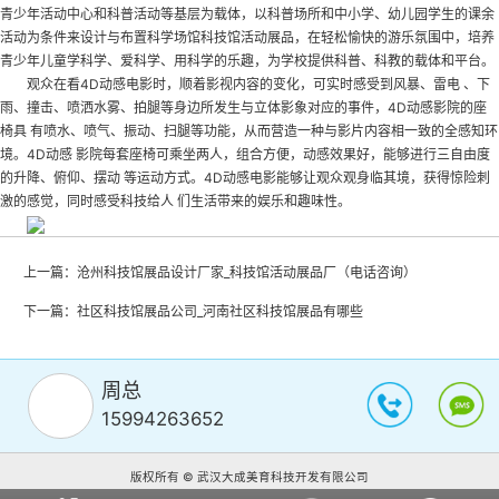
青少年活动中心和科普活动等基层为载体，以科普场所和中小学、幼儿园学生的课余
活动为条件来设计与布置科学场馆
科技馆活动展品
，在轻松愉快的游乐氛围中，培养
青少年儿童学科学、爱科学、用科学的乐趣，为学校提供科普、科教的载体和平台。
观众在看4D动感电影时，顺着影视内容的变化，可实时感受到风暴、雷电 、下
雨、撞击、喷洒水雾、拍腿等身边所发生与立体影象对应的事件，4D动感影院的座
椅具 有喷水、喷气、振动、扫腿等功能，从而营造一种与影片内容相一致的全感知环
境。4D动感 影院每套座椅可乘坐两人，组合方便，动感效果好，能够进行三自由度
的升降、俯仰、摆动 等运动方式。4D动感电影能够让观众观身临其境，获得惊险刺
激的感觉，同时感受科技给人 们生活带来的娱乐和趣味性。
上一篇：
沧州科技馆展品设计厂家_科技馆活动展品厂（电话咨询）
下一篇：
社区科技馆展品公司_河南社区科技馆展品有哪些
周总
15994263652
版权所有 © 武汉大成美育科技开发有限公司